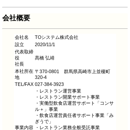
会社概要
会
社名
TOシステム株式会社
設立
2020/11/1
代表取締
役
髙橋 弘靖
社長
本社
所在
〒370-0801 群馬県高崎市上並榎町
地
320-4
TEL
/FAX
027-384-3923
・レストラン運営事業
・レストラン開業サポート事業
・実働型飲食店運営サポート「コンサ
ル＋」事業
・飲食店運営責任者サポート事業「み
ぎうで」
事業内容
・レストラン業務全般受託事業