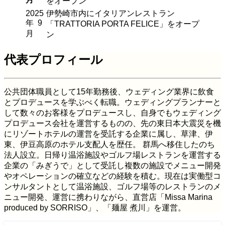
をオープン
2025
伊勢崎市内にイタリアンレストラン
年
9
「TRATTORIA PORTA FELICE」をオープ
月
ン
代表プロフィール
公共団体職員として15年勤務後、ウェディング業界に飲食
とプロデュースを学ぶべく転職。ウェディングプランナーと
して数々のお客様をプロデュースし、自身でもウェディング
プロデュース会社を運営するものの、先の東日本大震災を機
にリゾートホテルの運営を受託する企業に属し、草津、伊
東、伊豆高原のホテル支配人を歴任。 群馬へ移住したのち
法人設立。日帰り温浴施設やゴルフ場レストランを運営する
企業の「みぎうで」として受託し複数の施設でメニュー開発
やオペレーションの確立などの経験を積む。現在は実働型コ
ンサルタントとして温浴施設、ゴルフ場等のレストランのメ
ニュー開発、運営に携わりながら、直営店「Missa Marina
produced by SORRISO」、「麺屋 煮川」を運営。