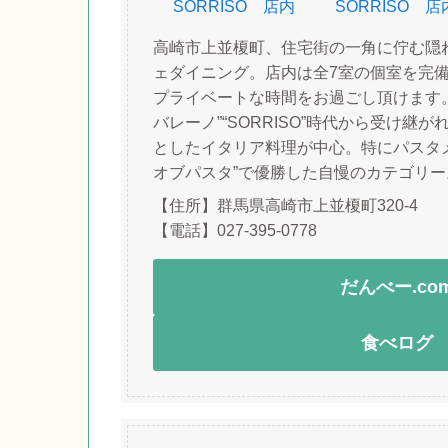
高崎市上並榎町、住宅街の一角に佇む隠
ェダイニング。店内は全7室の個室を完
プライベートな時間をお過ごし頂けます
バレーノ”“SORRISO”時代から受け継
としたイタリア料理が中心。特にパスタメ
オブパスタ”で優勝した自慢のカテゴリ
【住所】群馬県高崎市上並榎町320-4
【電話】027-395-0778
だんべー.co
食べログ