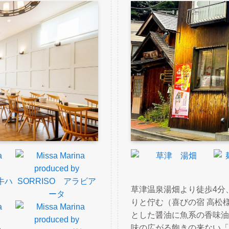
草津温泉湯畑より徒歩4分
りと佇む（喜びの宿 高松
とした醤油に魚系の香味油
味の広がる飽きの来ない「